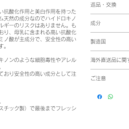
返品・交換
分から、様子を見
い)、
使い始めの16週
※振込手数料は、お
い抗酸化作用と美白作用を持った
ンテナンス期は週
海外直送商品のため
お届けした商品に万
ム天然の成分なのでハイドロキノ
朝・昼・夜、どの
成分
商品到着後５日以内
ルギーのリスクはありません。も
テアミンは浸透力
配送は国内発送便に
info@lepios-s.co.
おり、母乳に含まれる高い抗酸化
使用すると肌に刺
10−18営業日でお
定休日を除く、3営
Purified Water, Propy
ミノ酸が主成分で、安全性の高い
脂分泌がしっかり
への配送は上記より
ます。
製造国
Cysteamine Hydrochlo
す。
います。
未使用・未開封の場
Alcohol, EDTA, Glyce
メイクや日焼け止
様のご都合による返
White Protopet, Dim
アメリカ合衆国
出来るので、夜の
キノンのような細胞毒性やアレル
Methylparaben, Alla
海外直送品に関
使用をお勧めしま
メール便の場合
Glycol, Diazolidinyl
。
より良い効果を保
配送時に破損・紛失
Butylcarbamate.
アメリカ・フロリダ
ており安全性の高い成分として注
よう心掛け、日焼
補償はございません
ご注意
（お届けまでに約8-
また、専用の簡易包
・通関時にかかる関
【ご注意】
品の外装の潰れ・ 
致します。安心して
お肌との相性には
使用を開始した後
都合による返品交換
・個人輸入扱いにな
の目立たないとこ
。
合がありますが、
ご了承の上ご利用を
品の転売は法律で禁
異常が無いか確認
とで改善します。
海外直送品の場合
スチック製）で最後までフレッシ
・商品価格は為替変
直射日光が届くと
徐々に肌が慣れて
海外よりお客様の手
ございます。
目安として高温（
みや刺激が数日間
通関の際に税関職員
下）にならない所
を中止し専門医師
あります。このため
涼しいところに置