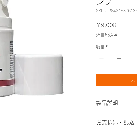
ンプ
SKU： 28421537613
価
￥9,000
格
消費税抜き
数量
*
カ
製品説明
使用方法
お支払い・配送
システアミンは塗布
1日1回、15分
洗い流してくださ
クレジットカード決済