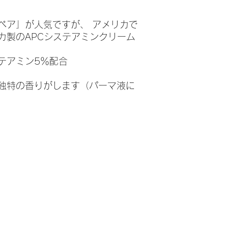
妊婦または授乳婦
損、および開封に関
開封後は6ヶ月以
は実施されていな
了承ください。
効果には個人差が
ペア」が人気ですが、 アメリカで
使用はお控えくだ
パッケージ等は予
カ製のAPCシステアミンクリーム
※商品発送後のキャ
す。
※長期ご不在で保管
送があった場合は、
テアミン5％配合
を実費でご請求させ
独特の香りがします（パーマ液に
トップ
サービス
ニュース
医療機器 
会社概要
介護サー