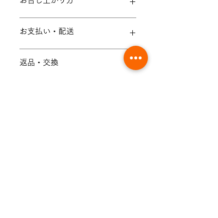
お召し上がり方
リポソーム化されたビタミンCは口腔
お支払い・配送
内からも成分が吸収されるので、直接
飲む事をお勧めしております。
味が気になる場合お好みのフルーツジ
クレジットカード決済、PAYPAL決
返品・交換
ュースなどに混ぜてお召し上がりくだ
済、銀行振込(前払い)、
さい。
※振込手数料は、お客様のご負担とな
ります。
お届けした商品に万一、汚損・破損等
成分
海外直送商品のため、代金引換はご利
がございましたら商品到着後５日以内
用できません。
にメールにてご連絡ください。
info@lepios-s.co.jp
精製水
製造国
配送は国内発送便に関しては3−7営業
定休日を除く、3営業日以内にご対
ビタミンC
日、海外直送品は10−18営業日でお
応させていただきます。
天然シーバックソーン
届け致します。（沖縄県および離島へ
未使用・未開封の場合のみ返品交換を
英国
海外直送製品における注意事項
の配送は上記よりも日数を要します）
受付けます。 お客様のご都合による
返品交換は行っておりません。
イギリス ロンドンより海外宅配便に
ご注意
メール便の場合
てお届けします。（お届けまでに約8-
配送時における破損・紛失・未着・遅
14営業日程）
延などが発生した場合の補償はござい
・通関時にかかる関税、輸入消費税は
推奨された量以上の摂取は控えて
ません。